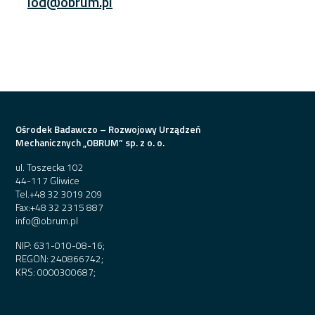
iod@obrum.pl
Ośrodek Badawczo – Rozwojowy Urządzeń
Mechanicznych „OBRUM” sp. z o. o.
ul. Toszecka 102
44-117 Gliwice
Tel.
+48 32 3019 209
Fax:
+48 32 2315 887
info@obrum.pl
NIP: 631-010-08-16;
REGON: 240866742;
KRS: 0000300687;