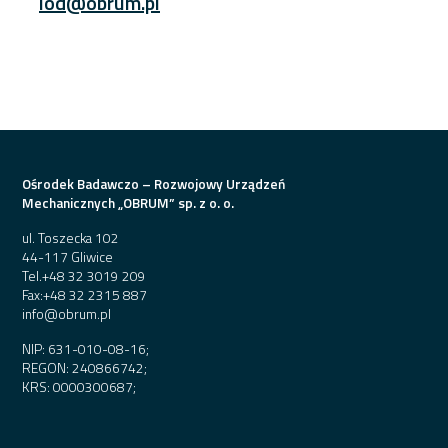
iod@obrum.pl
Ośrodek Badawczo – Rozwojowy Urządzeń
Mechanicznych „OBRUM” sp. z o. o.
ul. Toszecka 102
44-117 Gliwice
Tel.
+48 32 3019 209
Fax:
+48 32 2315 887
info@obrum.pl
NIP: 631-010-08-16;
REGON: 240866742;
KRS: 0000300687;