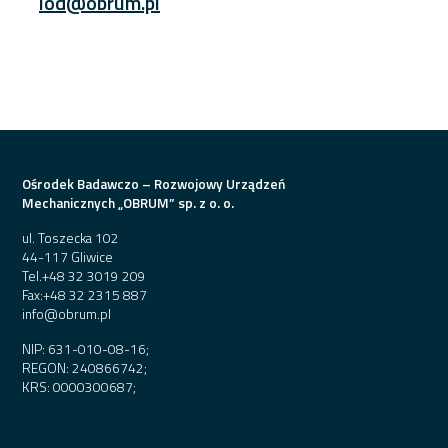
iod@obrum.pl
Ośrodek Badawczo – Rozwojowy Urządzeń
Mechanicznych „OBRUM” sp. z o. o.
ul. Toszecka 102
44-117 Gliwice
Tel.
+48 32 3019 209
Fax:
+48 32 2315 887
info@obrum.pl
NIP: 631-010-08-16;
REGON: 240866742;
KRS: 0000300687;