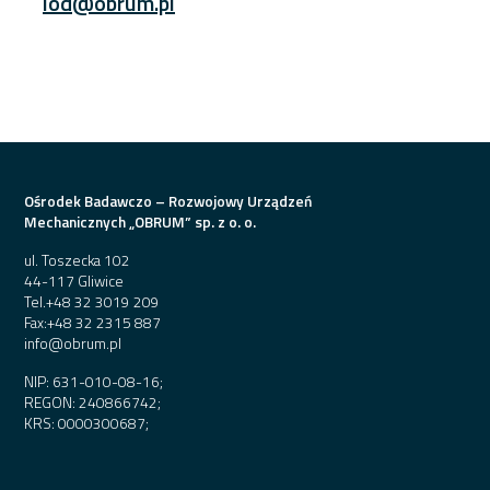
iod@obrum.pl
Ośrodek Badawczo – Rozwojowy Urządzeń
Mechanicznych „OBRUM” sp. z o. o.
ul. Toszecka 102
44-117 Gliwice
Tel.
+48 32 3019 209
Fax:
+48 32 2315 887
info@obrum.pl
NIP: 631-010-08-16;
REGON: 240866742;
KRS: 0000300687;