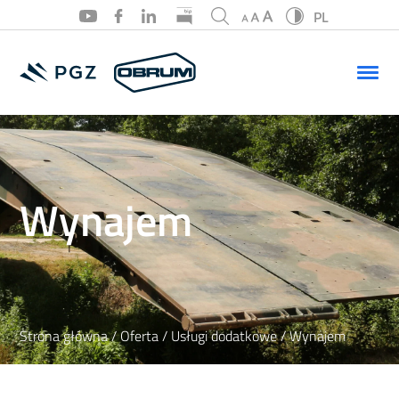
PL
PL
EN
Wynajem
Strona główna
/
Oferta
/
Usługi dodatkowe
/ Wynajem