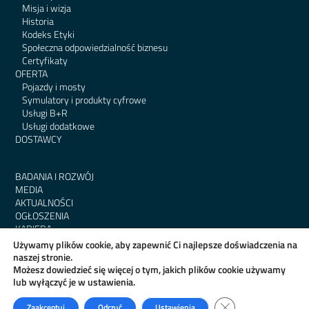
Misja i wizja
Historia
Kodeks Etyki
Społeczna odpowiedzialność biznesu
Certyfikaty
OFERTA
Pojazdy i mosty
Symulatory i produkty cyfrowe
Usługi B+R
Usługi dodatkowe
DOSTAWCY
BADANIA I ROZWÓJ
MEDIA
AKTUALNOŚCI
OGŁOSZENIA
KARIERA
KONTAKT
Używamy plików cookie, aby zapewnić Ci najlepsze doświadczenia na
RODO
naszej stronie.
BIP
Możesz dowiedzieć się więcej o tym, jakich plików cookie używamy
lub wyłączyć je w ustawienia.
Zamknij panel powia
Zaakceptuj
Odrzuć
Ustawienia