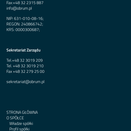
Fax:
+48 32 2315 887
info@obrum.pl
NIP: 631-010-08-16;
REGON: 240866742;
KRS: 0000300687;
Sekretariat Zarządu
Tel.
+48 32 3019 209
Tel.
+48 32 3019 210
Fax
+48 32 279 25 00
sekretariat@obrum.pl
STRONA GŁÓWNA
O SPÓŁCE
Władze spółki
Profil spółki