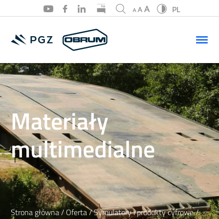
PL
PL
EN
Materiały
multimedialne
Strona główna
/
Oferta
/
Symulatory i produkty cyfrowe
/