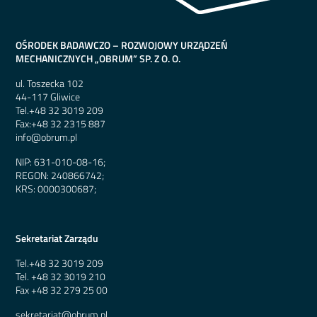
OŚRODEK BADAWCZO – ROZWOJOWY URZĄDZEŃ
MECHANICZNYCH „OBRUM” SP. Z O. O.
ul. Toszecka 102
44-117 Gliwice
Tel.
+48 32 3019 209
Fax:
+48 32 2315 887
info@obrum.pl
NIP: 631-010-08-16;
REGON: 240866742;
KRS: 0000300687;
Sekretariat Zarządu
Tel.
+48 32 3019 209
Tel.
+48 32 3019 210
Fax
+48 32 279 25 00
sekretariat@obrum.pl