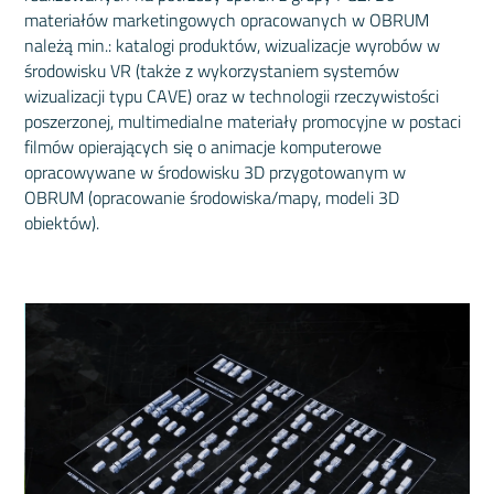
materiałów marketingowych opracowanych w OBRUM
należą min.: katalogi produktów, wizualizacje wyrobów w
środowisku VR (także z wykorzystaniem systemów
wizualizacji typu CAVE) oraz w technologii rzeczywistości
poszerzonej, multimedialne materiały promocyjne w postaci
filmów opierających się o animacje komputerowe
opracowywane w środowisku 3D przygotowanym w
OBRUM (opracowanie środowiska/mapy, modeli 3D
obiektów).