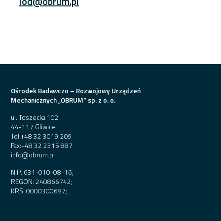
iod@obrum.pl
Ośrodek Badawczo – Rozwojowy Urządzeń
Mechanicznych „OBRUM” sp. z o. o.
ul. Toszecka 102
44-117 Gliwice
Tel.
+48 32 3019 209
Fax:
+48 32 2315 887
info@obrum.pl
NIP: 631-010-08-16;
REGON: 240866742;
KRS: 0000300687;