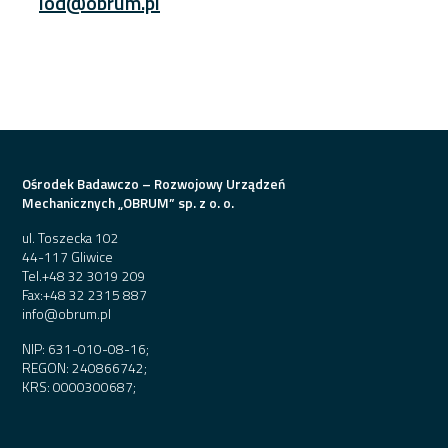
iod@obrum.pl
Ośrodek Badawczo – Rozwojowy Urządzeń
Mechanicznych „OBRUM” sp. z o. o.
ul. Toszecka 102
44-117 Gliwice
Tel.
+48 32 3019 209
Fax:
+48 32 2315 887
info@obrum.pl
NIP: 631-010-08-16;
REGON: 240866742;
KRS: 0000300687;