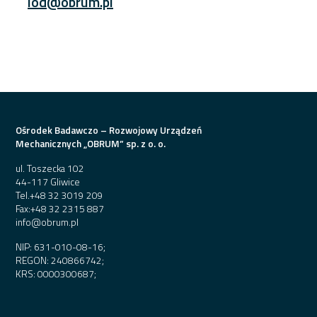
iod@obrum.pl
Ośrodek Badawczo – Rozwojowy Urządzeń
Mechanicznych „OBRUM” sp. z o. o.
ul. Toszecka 102
44-117 Gliwice
Tel.
+48 32 3019 209
Fax:
+48 32 2315 887
info@obrum.pl
NIP: 631-010-08-16;
REGON: 240866742;
KRS: 0000300687;