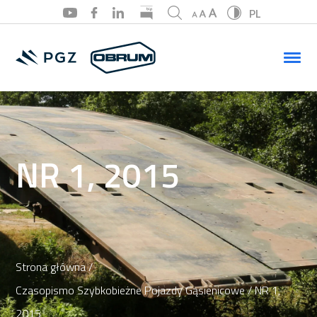
PL
PL
EN
NR 1, 2015
Strona główna
/
Czasopismo Szybkobieżne Pojazdy Gąsienicowe
/ NR 1,
2015