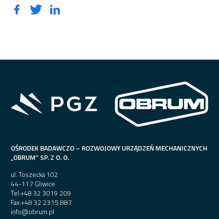
OŚRODEK BADAWCZO – ROZWOJOWY URZĄDZEŃ MECHANICZNYCH
„OBRUM” SP. Z O. O.
ul. Toszecka 102
44-117 Gliwice
Tel.
+48 32 3019 209
Fax:
+48 32 2315 887
info@obrum.pl