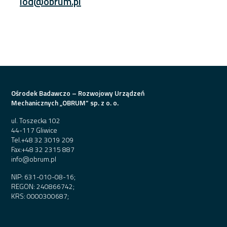
iod@obrum.pl
Ośrodek Badawczo – Rozwojowy Urządzeń
Mechanicznych „OBRUM” sp. z o. o.
ul. Toszecka 102
44-117 Gliwice
Tel.
+48 32 3019 209
Fax:
+48 32 2315 887
info@obrum.pl
NIP: 631-010-08-16;
REGON: 240866742;
KRS: 0000300687;