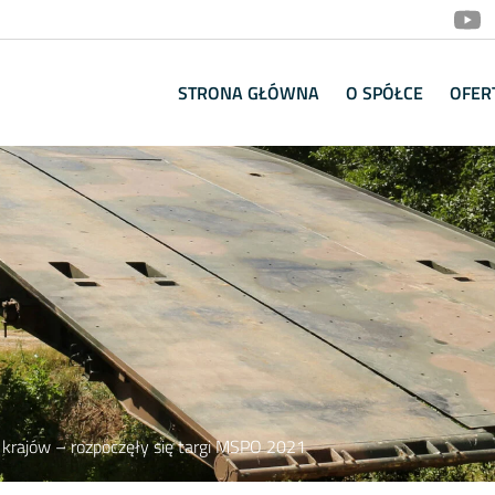
STRONA GŁÓWNA
O SPÓŁCE
OFER
krajów – rozpoczęły się targi MSPO 2021