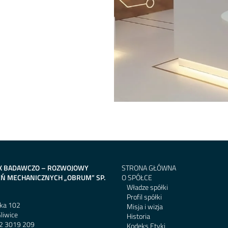
K BADAWCZO – ROZWOJOWY
STRONA GŁÓWNA
Ń MECHANICZNYCH „OBRUM” SP.
O SPÓŁCE
Władze spółki
Profil spółki
cka 102
Misja i wizja
liwice
Historia
2 3019 209
Kodeks Etyki