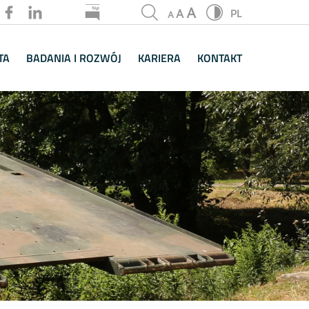
PL
PL
EN
TA
BADANIA I ROZWÓJ
KARIERA
KONTAKT