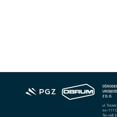
OŚRODE
URZĄDZE
Z O. O.
ul. Tosze
44-117 G
Tel.
+48 3