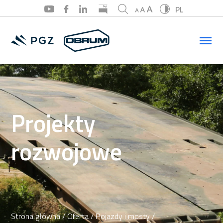
PL
PL
EN
Projekty
rozwojowe
Strona główna
/
Oferta
/
Pojazdy i mosty
/