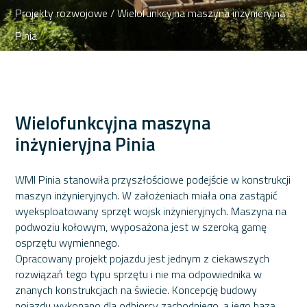
Projekty rozwojowe
/ Wielofunkcyjna maszyna inżynieryjna
Pinia
Wielofunkcyjna maszyna
inżynieryjna Pinia
WMI Pinia stanowiła przyszłościowe podejście w konstrukcji
maszyn inżynieryjnych. W założeniach miała ona zastąpić
wyeksploatowany sprzęt wojsk inżynieryjnych. Maszyna na
podwoziu kołowym, wyposażona jest w szeroką gamę
osprzętu wymiennego.
Opracowany projekt pojazdu jest jednym z ciekawszych
rozwiązań tego typu sprzętu i nie ma odpowiednika w
znanych konstrukcjach na świecie. Koncepcję budowy
pojazdu wykonano dla odbiorcy zachodniego, a jego bazą