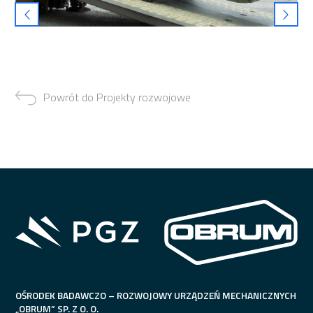
Powrót do Projekty rozwojowe
OŚRODEK BADAWCZO – ROZWOJOWY URZĄDZEŃ MECHANICZNYCH
„OBRUM” SP. Z O. O.