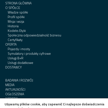
STRONA GŁÓWNA
O SPÓŁCE
Władze spółki
Profil spółki
Misja i wizja
Historia
Kodeks Etyki
Społeczna odpowiedzialność biznesu
Certyfikaty
OFERTA
Pojazdy i mosty
Symulatory i produkty cyfrowe
Usługi B+R
Usługi dodatkowe
DOSTAWCY
BADANIA I ROZWÓJ
MEDIA
AKTUALNOŚCI
OGŁOSZENIA
KARIERA
KONTAKT
Używamy plików cookie, aby zapewnić Ci najlepsze doświadczenia
RODO