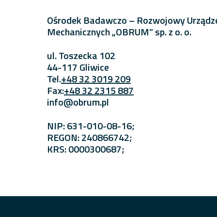
Ośrodek Badawczo – Rozwojowy Urządz
Mechanicznych „OBRUM” sp. z o. o.
ul. Toszecka 102
44-117 Gliwice
Tel.
+48 32 3019 209
Fax:
+48 32 2315 887
info@obrum.pl
NIP: 631-010-08-16;
REGON: 240866742;
KRS: 0000300687;