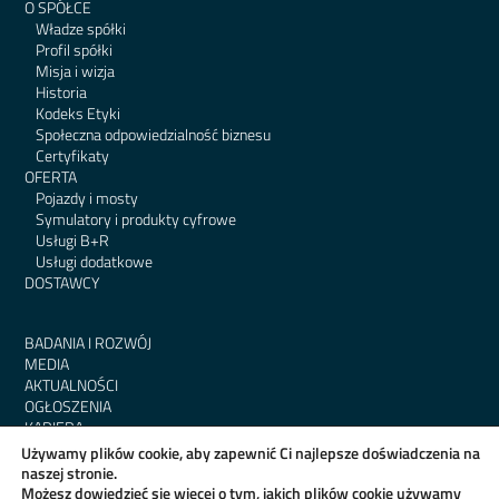
O SPÓŁCE
Władze spółki
Profil spółki
Misja i wizja
Historia
Kodeks Etyki
Społeczna odpowiedzialność biznesu
Certyfikaty
OFERTA
Pojazdy i mosty
Symulatory i produkty cyfrowe
Usługi B+R
Usługi dodatkowe
DOSTAWCY
BADANIA I ROZWÓJ
MEDIA
AKTUALNOŚCI
OGŁOSZENIA
KARIERA
KONTAKT
Używamy plików cookie, aby zapewnić Ci najlepsze doświadczenia na
RODO
naszej stronie.
BIP
Możesz dowiedzieć się więcej o tym, jakich plików cookie używamy