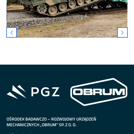
OŚRODEK BADAWCZO – ROZWOJOWY URZĄDZEŃ
MECHANICZNYCH „OBRUM” SP. Z O. O.