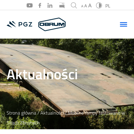
PL
PL
EN
Aktualności
Strona główna
/
Aktualności
/ Mobilne rampy testowane w
Siłach Zbrojnych