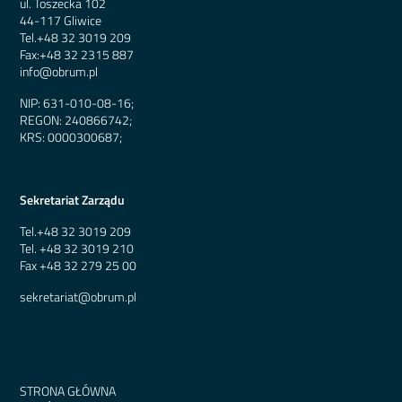
ul. Toszecka 102
44-117 Gliwice
Tel.
+48 32 3019 209
Fax:
+48 32 2315 887
info@obrum.pl
NIP: 631-010-08-16;
REGON: 240866742;
KRS: 0000300687;
Sekretariat Zarządu
Tel.
+48 32 3019 209
Tel.
+48 32 3019 210
Fax
+48 32 279 25 00
sekretariat@obrum.pl
STRONA GŁÓWNA