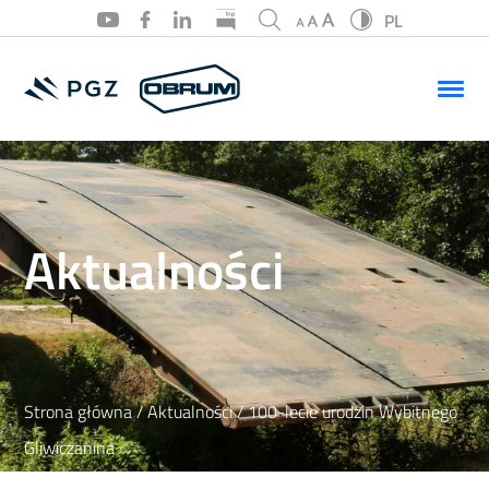
PL
PL
EN
Aktualności
Strona główna
/
Aktualności
/ 100-lecie urodzin Wybitnego
Gliwiczanina