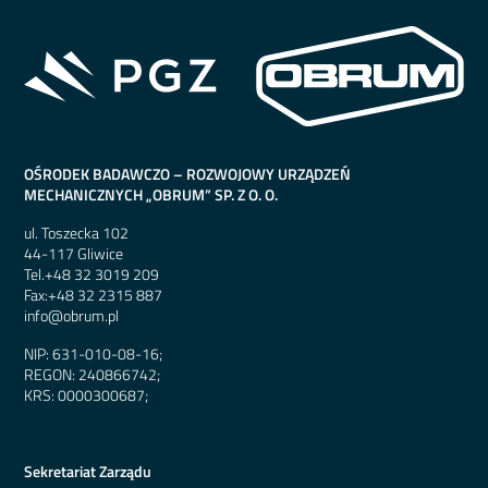
OŚRODEK BADAWCZO – ROZWOJOWY URZĄDZEŃ
MECHANICZNYCH „OBRUM” SP. Z O. O.
ul. Toszecka 102
44-117 Gliwice
Tel.
+48 32 3019 209
Fax:
+48 32 2315 887
info@obrum.pl
NIP: 631-010-08-16;
REGON: 240866742;
KRS: 0000300687;
Sekretariat Zarządu